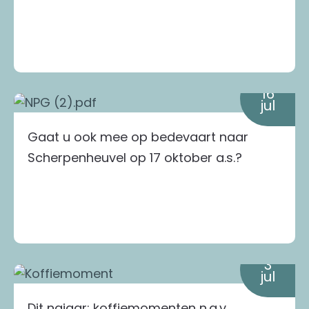
16
jul
Gaat u ook mee op bedevaart naar
Scherpenheuvel op 17 oktober a.s.?
3
jul
Dit najaar: koffiemomenten n.a.v.