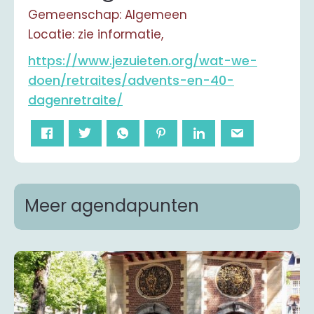
Gemeenschap: Algemeen
Locatie: zie informatie,
https://www.jezuieten.org/wat-we-
doen/retraites/advents-en-40-
dagenretraite/
Meer agendapunten