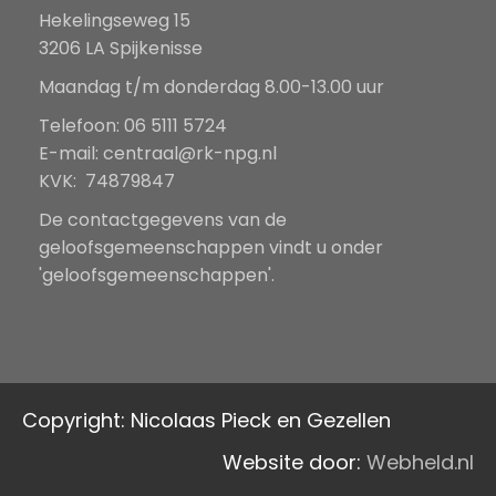
Hekelingseweg 15
3206 LA Spijkenisse
Maandag t/m donderdag 8.00-13.00 uur
Telefoon: 06 5111 5724
E-mail:
centraal@rk-npg.nl
KVK: 74879847
De contactgegevens van de
geloofsgemeenschappen vindt u onder
'geloofsgemeenschappen'.
Copyright: Nicolaas Pieck en Gezellen
Website door:
Webheld.nl