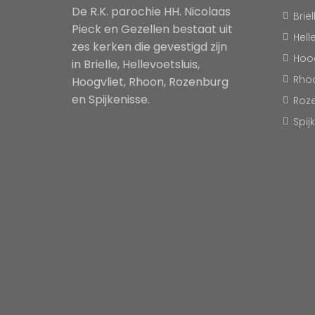
De R.K. parochie HH. Nicolaas
Briel
Pieck en Gezellen bestaat uit
Hell
zes kerken die gevestigd zijn
Hoog
in Brielle, Hellevoetsluis,
Rho
Hoogvliet, Rhoon, Rozenburg
en Spijkenisse.
Roz
Spij