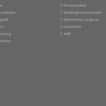
le
Privacybeleid
evoetsluis
Betalingsvoorwaarden
vliet
Misintenties opgeven
on
Disclaimer
enburg
ANBI
kenisse