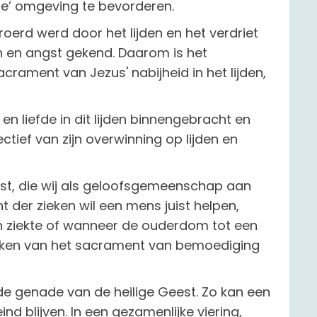
e’ omgeving te bevorderen.
roerd werd door het lijden en het verdriet
en en angst gekend. Daarom is het
rament van Jezus' nabijheid in het lijden,
 en liefde in dit lijden binnengebracht en
ectief van zijn overwinning op lijden en
enst, die wij als geloofsgemeenschap aan
er zieken wil een mens juist helpen,
an ziekte of wanneer de ouderdom tot een
reken van het sacrament van bemoediging
 de genade van de heilige Geest. Zo kan een
ind blijven. In een gezamenlijke viering,