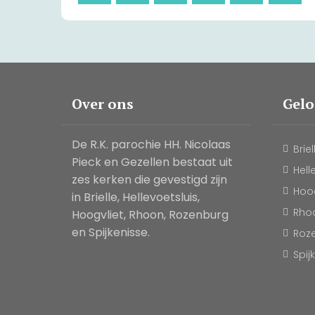
Over ons
Gel
De R.K. parochie HH. Nicolaas
Briel
Pieck en Gezellen bestaat uit
Hell
zes kerken die gevestigd zijn
Hoog
in Brielle, Hellevoetsluis,
Rho
Hoogvliet, Rhoon, Rozenburg
en Spijkenisse.
Roz
Spij