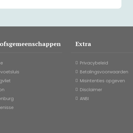
oofsgemeenschappen
Extra
le
Privacybeleid
evoetsluis
Betalingsvoorwaarden
vliet
Misintenties opgeven
on
Disclaimer
enburg
ANBI
kenisse