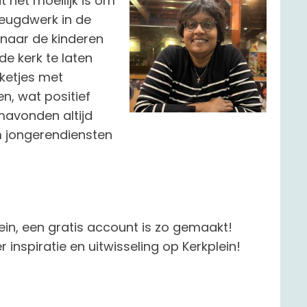
 het moeilijk is om
jeugdwerk in de
r naar de kinderen
de kerk te laten
ketjes met
n, wat positief
mavonden altijd
 jongerendiensten
ein, een gratis account is zo gemaakt!
nspiratie en uitwisseling op Kerkplein!