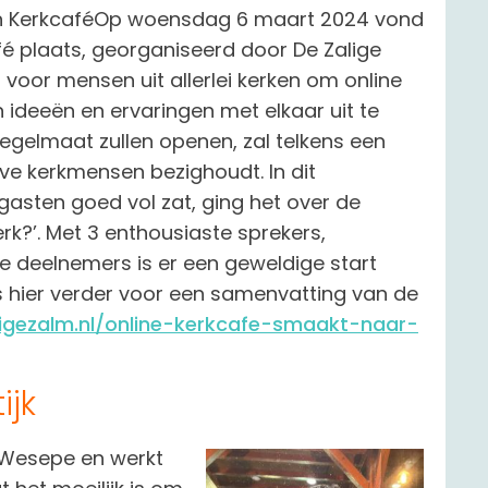
lein KerkcaféOp woensdag 6 maart 2024 vond
afé plaats, georganiseerd door De Zalige
 voor mensen uit allerlei kerken om online
 ideeën en ervaringen met elkaar uit te
regelmaat zullen openen, zal telkens een
ve kerkmensen bezighoudt. In dit
gasten goed vol zat, ging het over de
erk?’. Met 3 enthousiaste sprekers,
le deelnemers is er een geweldige start
s hier verder voor een samenvatting van de
ligezalm.nl/online-kerkcafe-smaakt-naar-
ijk
n Wesepe en werkt