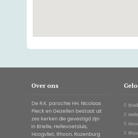
Over ons
Gel
De R.K. parochie HH. Nicolaas
Briel
Pieck en Gezellen bestaat uit
Hell
zes kerken die gevestigd zijn
Hoog
in Brielle, Hellevoetsluis,
Rho
Hoogvliet, Rhoon, Rozenburg