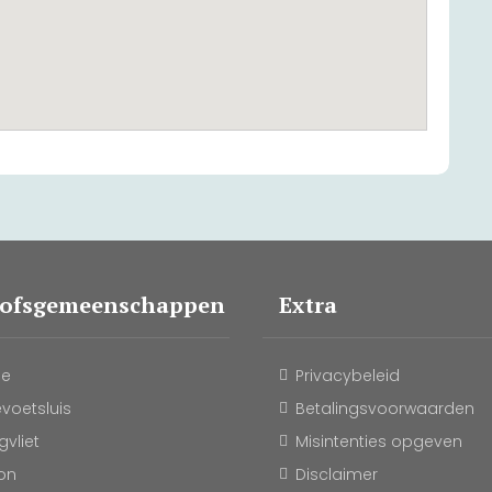
oofsgemeenschappen
Extra
le
Privacybeleid
evoetsluis
Betalingsvoorwaarden
vliet
Misintenties opgeven
on
Disclaimer