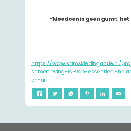
“Meedoen is geen gunst, het is
https://www.samskledingactie.nl/p
samenleving-is-van-essentieel-bel
en-ui