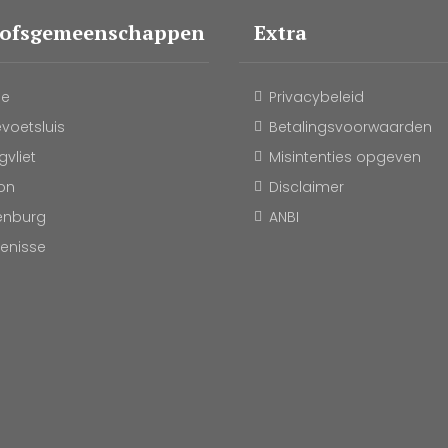
oofsgemeenschappen
Extra
le
Privacybeleid
evoetsluis
Betalingsvoorwaarden
vliet
Misintenties opgeven
on
Disclaimer
enburg
ANBI
kenisse