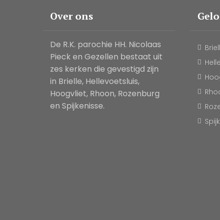
Over ons
Gel
De R.K. parochie HH. Nicolaas
Briel
Pieck en Gezellen bestaat uit
Hell
zes kerken die gevestigd zijn
Hoog
in Brielle, Hellevoetsluis,
Rho
Hoogvliet, Rhoon, Rozenburg
en Spijkenisse.
Roz
Spij