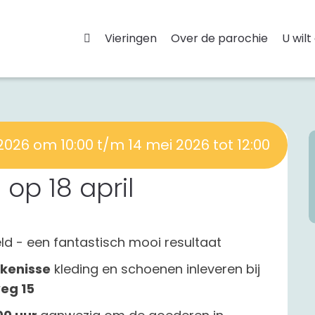
Vieringen
Over de parochie
U wilt
 2026 om 10:00 t/m 14 mei 2026 tot 12:00
 op 18 april
eld - een fantastisch mooi resultaat
jkenisse
kleding en schoenen inleveren bij
eg 15