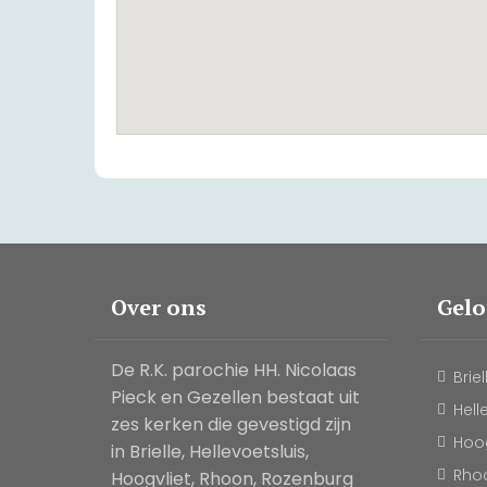
Over ons
Gel
De R.K. parochie HH. Nicolaas
Briel
Pieck en Gezellen bestaat uit
Hell
zes kerken die gevestigd zijn
Hoog
in Brielle, Hellevoetsluis,
Rho
Hoogvliet, Rhoon, Rozenburg