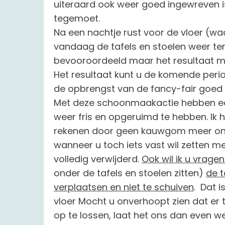
uiteraard ook weer goed ingewreven is
tegemoet.
Na een nachtje rust voor de vloer (w
vandaag de tafels en stoelen weer ter
bevooroordeeld maar het resultaat mag
Het resultaat kunt u de komende perio
de opbrengst van de fancy-fair goed 
Met deze schoonmaakactie hebben e
weer fris en opgeruimd te hebben. I
rekenen door geen kauwgom meer onde
wanneer u toch iets vast wil zetten me
volledig verwijderd.
Ook wil ik u vrage
onder de tafels en stoelen zitten)
de t
verplaatsen en niet te schuiven
. Dat 
vloer Mocht u onverhoopt zien dat er toc
op te lossen, laat het ons dan even w