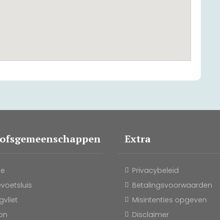
oofsgemeenschappen
Extra
le
Privacybeleid
evoetsluis
Betalingsvoorwaarden
vliet
Misintenties opgeven
on
Disclaimer