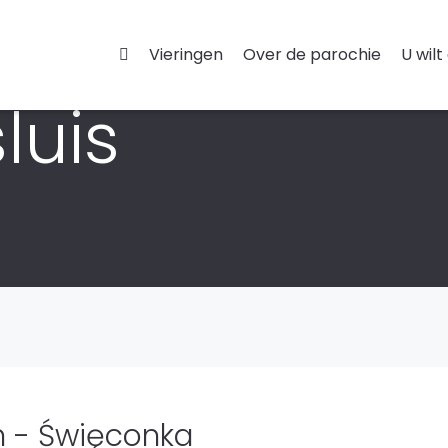
Vieringen
Over de parochie
U wilt
luis
 - Święconka