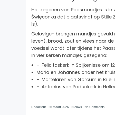
Het zegenen van Paasmandjes is in ve
Święconka dat plaatsvindt op Stille Z
is).
Gelovigen brengen mandjes gevuld 
leven), brood, zout en vlees naar de
voedsel wordt later tijdens het Paa
in vier kerken mandjes gezegend:
H. Felicitaskerk in Spijkenisse om 1
Maria en Johannes onder het Kruisk
H. Martelaren van Gorcum in Briell
H. Antonius van Paduakerk in Helle
Redacteur
-
26 maart 2026
-
Nieuws
-
No Comments