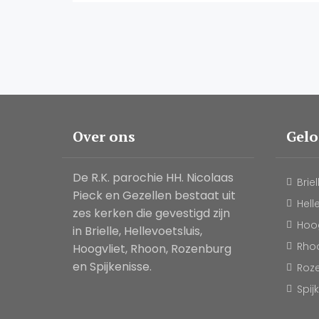
Over ons
Gel
De R.K. parochie HH. Nicolaas
Briel
Pieck en Gezellen bestaat uit
Hell
zes kerken die gevestigd zijn
Hoog
in Brielle, Hellevoetsluis,
Rho
Hoogvliet, Rhoon, Rozenburg
en Spijkenisse.
Roz
Spij