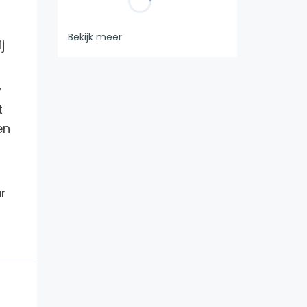
Bekijk meer
j
w
t
en
ur