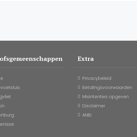
oofsgemeenschappen
Extra
le
Privacybeleid
evoetsluis
Betalingsvoorwaarden
vliet
Misintenties opgeven
on
Disclaimer
enburg
ANBI
kenisse