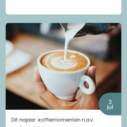
3
jul
Dit najaar: koffiemomenten n.a.v.