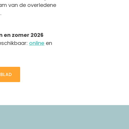
am van de overledene
.
en en zomer 2026
beschikbaar:
online
en
EBLAD