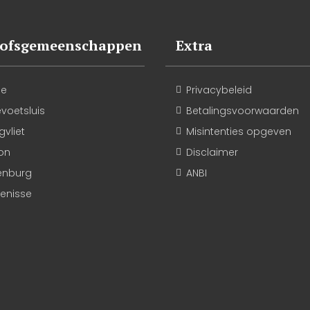
oofsgemeenschappen
Extra
le
Privacybeleid
evoetsluis
Betalingsvoorwaarden
vliet
Misintenties opgeven
on
Disclaimer
enburg
ANBI
kenisse