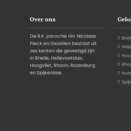
Over ons
Gel
De R.K. parochie HH. Nicolaas
Briel
Pieck en Gezellen bestaat uit
Hell
zes kerken die gevestigd zijn
Hoog
in Brielle, Hellevoetsluis,
Rho
Hoogvliet, Rhoon, Rozenburg
en Spijkenisse.
Roz
Spij