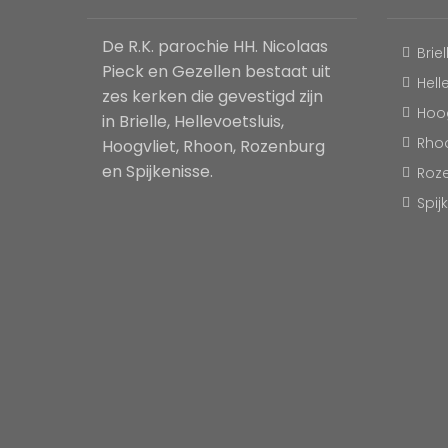
De R.K. parochie HH. Nicolaas
Briel
Pieck en Gezellen bestaat uit
Hell
zes kerken die gevestigd zijn
Hoog
in Brielle, Hellevoetsluis,
Rho
Hoogvliet, Rhoon, Rozenburg
en Spijkenisse.
Roz
Spij