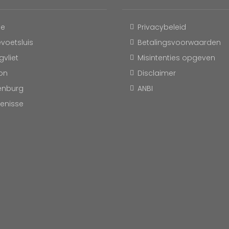
le
Privacybeleid
evoetsluis
Betalingsvoorwaarden
vliet
Misintenties opgeven
on
Disclaimer
enburg
ANBI
kenisse