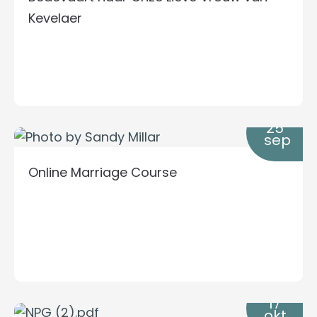
Kevelaer
25
sep
Online Marriage Course
17
okt