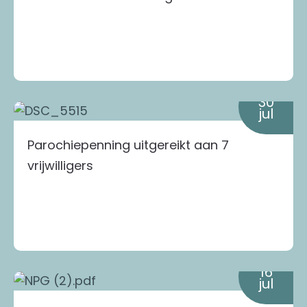
30
jul
Parochiepenning uitgereikt aan 7
vrijwilligers
16
jul