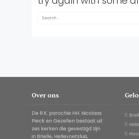
try again with some di
Over ons
Gel
De R.K. parochie HH. Nicolaas
Briel
Pieck en Gezellen bestaat uit
Hell
zes kerken die gevestigd zijn
Hoog
in Brielle, Hellevoetsluis,