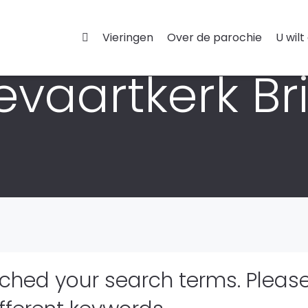
Vieringen
Over de parochie
U wilt
vaartkerk Bri
tched your search terms. Pleas