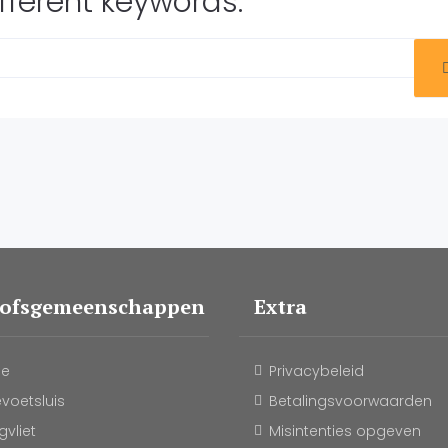
fferent keywords.
oofsgemeenschappen
Extra
le
Privacybeleid
evoetsluis
Betalingsvoorwaarden
vliet
Misintenties opgeven