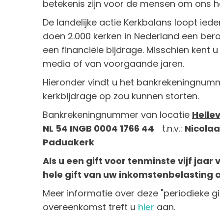
betekenis zijn voor de mensen om ons h
De landelijke actie Kerkbalans loopt ieder
doen 2.000 kerken in Nederland een ber
een financiële bijdrage. Misschien kent u
media of van voorgaande jaren.
Hieronder vindt u het bankrekeningnum
kerkbijdrage op zou kunnen storten.
Bankrekeningnummer van locatie
Hellev
NL 54 INGB 0004 1766 44
t.n.v.:
Nicolaa
Paduakerk
Als u een gift voor tenminste vijf jaar 
hele gift van uw inkomstenbelasting 
Meer informatie over deze "periodieke gif
overeenkomst treft u
hier
aan.