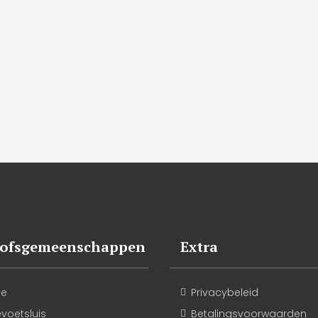
oofsgemeenschappen
Extra
le
Privacybeleid
evoetsluis
Betalingsvoorwaarden