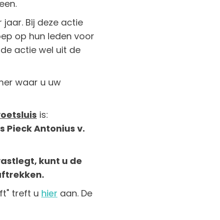
een.
 jaar. Bij deze actie
oep op hun leden voor
 de actie wel uit de
mer waar u uw
oetsluis
is:
s Pieck Antonius v.
vastlegt, kunt u de
aftrekken.
t" treft u
hier
aan. De