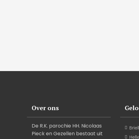
Over ons
Gel
De R.K. parochie HH. Nicolaas
Briel
Pieck en Gezellen bestaat uit
Hell